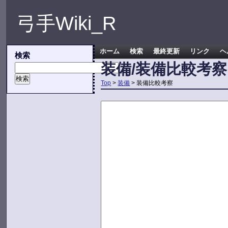
弓手Wiki_R
ホーム
検索
最終更新
リンク
ヘ
検索
装備/装備比較考察
Top
>
装備
> 装備比較考察