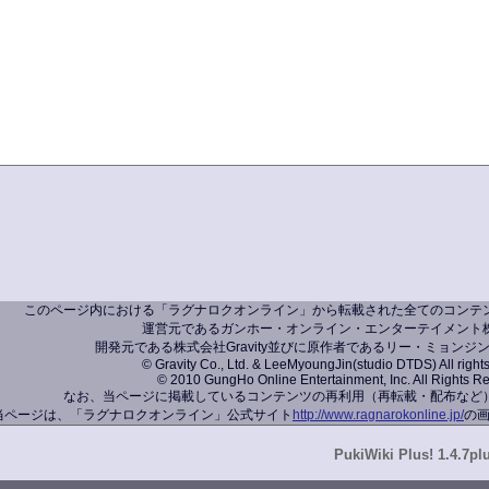
このページ内における「ラグナロクオンライン」から転載された全てのコンテ
運営元であるガンホー・オンライン・エンターテイメント
開発元である株式会社Gravity並びに原作者であるリー・ミョンジ
© Gravity Co., Ltd. & LeeMyoungJin(studio DTDS) All right
© 2010 GungHo Online Entertainment, Inc. All Rights R
なお、当ページに掲載しているコンテンツの再利用（再転載・配布など
当ページは、「ラグナロクオンライン」公式サイト
http://www.ragnarokonline.jp/
の
PukiWiki Plus! 1.4.7pl