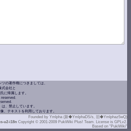
ンツの著作権につきましては、
株式会社と
ン氏に帰属します。
s reserved.
eserved.
）は、禁止しています。
画像、テキストを利用しております。
Founded by
Ymlpha (新◆YmlphaDS/s, 旧◆Ymlphaz5wQ)
us-u2-i18n
Copyright © 2001-2009
PukiWiki Plus! Team
. License is
GPLv2
.
Based on
"PukiWiki"